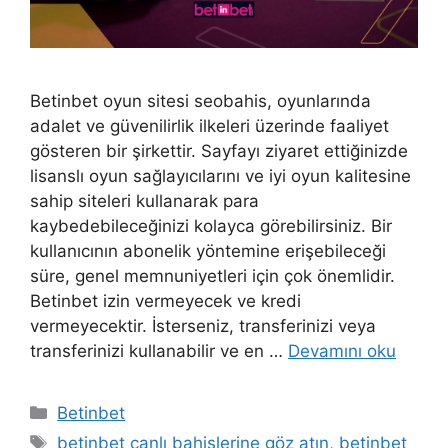
Betinbet oyun sitesi seobahis, oyunlarında
adalet ve güvenilirlik ilkeleri üzerinde faaliyet
gösteren bir şirkettir. Sayfayı ziyaret ettiğinizde
lisanslı oyun sağlayıcılarını ve iyi oyun kalitesine
sahip siteleri kullanarak para
kaybedebileceğinizi kolayca görebilirsiniz. Bir
kullanıcının abonelik yöntemine erişebileceği
süre, genel memnuniyetleri için çok önemlidir.
Betinbet izin vermeyecek ve kredi
vermeyecektir. İsterseniz, transferinizi veya
transferinizi kullanabilir ve en …
Devamını oku
Kategoriler
Betinbet
Etiketler
betinbet canlı bahislerine göz atın
,
betinbet