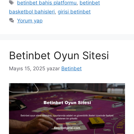
Etiketler
betinbet bahis platformu
,
betinbet
basketbol bahisleri
,
girisi betinbet
Yorum yap
Betinbet Oyun Sitesi
Mayıs 15, 2025
yazar
Betinbet