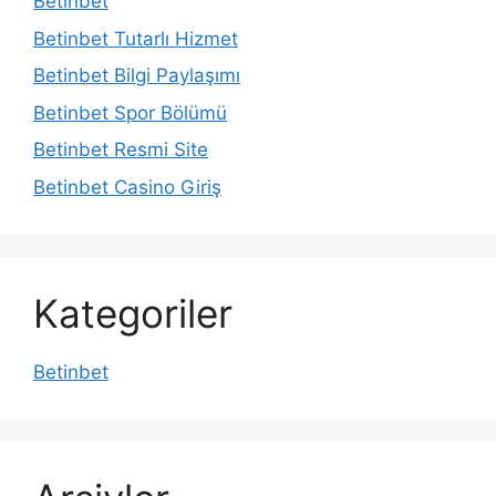
Betinbet
Betinbet Tutarlı Hizmet
Betinbet Bilgi Paylaşımı
Betinbet Spor Bölümü
Betinbet Resmi Site
Betinbet Casino Giriş
Kategoriler
Betinbet