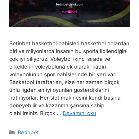
Betinbet basketbol bahisleri basketbol onlardan
biri ve milyonlarca insanın bu sporla ilgilendiğini
çok iyi biliyoruz. Voleybol ikinci sırada ve
erkeklerin voleyboluna ek olarak, kadın
voleybolunun spor bahislerinde bir yeri var.
Basketbol taraftarları, size her zaman birçok
ünlü ligden en iyi oyunları gösterdiklerini
hatırlıyorlar. Her slot makinesini kendi başına
deneyebilir ve kazanma şansına sahip
olabilirsiniz. Birçok …
Devamını oku
Kategoriler
Betinbet