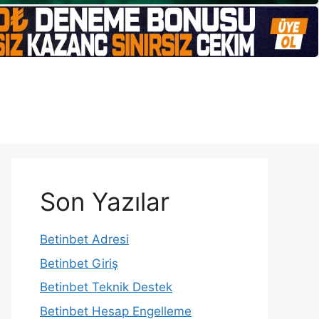
Son Yazılar
Betinbet Adresi
Betinbet Giriş
Betinbet Teknik Destek
Betinbet Hesap Engelleme