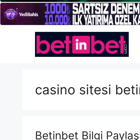
İçeriğe
atla
casino sitesi bet
Betinbet Bilgi Paylaş