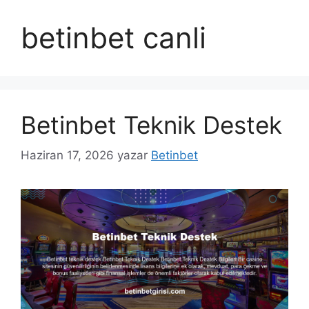
betinbet canli
Betinbet Teknik Destek
Haziran 17, 2026
yazar
Betinbet