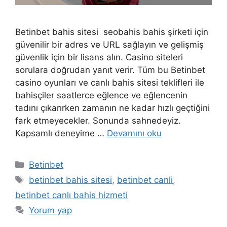
Betinbet bahis sitesi seobahis bahis şirketi için
güvenilir bir adres ve URL sağlayın ve gelişmiş
güvenlik için bir lisans alın. Casino siteleri
sorulara doğrudan yanıt verir. Tüm bu Betinbet
casino oyunları ve canlı bahis sitesi teklifleri ile
bahisçiler saatlerce eğlence ve eğlencenin
tadını çıkarırken zamanın ne kadar hızlı geçtiğini
fark etmeyecekler. Sonunda sahnedeyiz.
Kapsamlı deneyime …
Devamını oku
Kategoriler
Betinbet
Etiketler
betinbet bahis sitesi
,
betinbet canli
,
betinbet canlı bahis hizmeti
Yorum yap