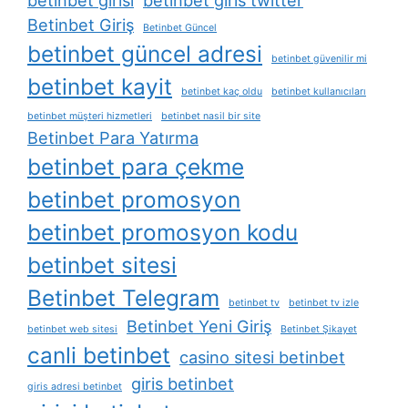
betinbet girisi
betinbet giris twitter
Betinbet Giriş
Betinbet Güncel
betinbet güncel adresi
betinbet güvenilir mi
betinbet kayit
betinbet kaç oldu
betinbet kullanıcıları
betinbet müşteri hizmetleri
betinbet nasil bir site
Betinbet Para Yatırma
betinbet para çekme
betinbet promosyon
betinbet promosyon kodu
betinbet sitesi
Betinbet Telegram
betinbet tv
betinbet tv izle
Betinbet Yeni Giriş
betinbet web sitesi
Betinbet Şikayet
canli betinbet
casino sitesi betinbet
giris betinbet
giris adresi betinbet