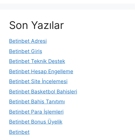
Son Yazılar
Betinbet Adresi
Betinbet Giriş
Betinbet Teknik Destek
Betinbet Hesap Engelleme
Betinbet Site İncelemesi
Betinbet Basketbol Bahisleri
Betinbet Bahis Tanıtımı
Betinbet Para İşlemleri
Betinbet Bonus Üyelik
Betinbet