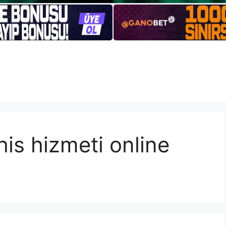
is hizmeti online