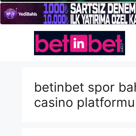
İçeriğe
atla
betinbet spor bah
casino platformu