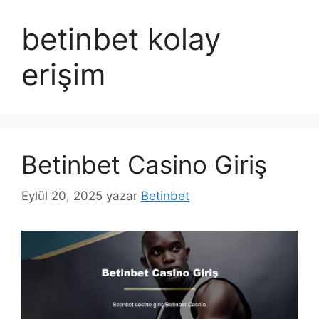
betinbet kolay
erişim
Betinbet Casino Giriş
Eylül 20, 2025
yazar
Betinbet