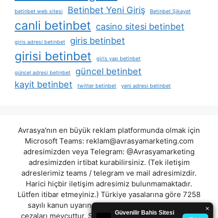
Betinbet Yeni Giriş
betinbet web sitesi
Betinbet Şikayet
canli betinbet
casino sitesi betinbet
giris betinbet
giris adresi betinbet
girisi betinbet
giris yap betinbet
güncel betinbet
güncel adresi betinbet
kayit betinbet
twitter betinbet
yeni adresi betinbet
Avrasya'nın en büyük reklam platformunda olmak için
Microsoft Teams:
reklam@avrasyamarketing.com
adresimizden veya Telegram: @Avrasyamarketing
adresimizden irtibat kurabilirsiniz. (Tek iletişim
adreslerimiz teams / telegram ve mail adresimizdir.
Harici hiçbir iletişim adresimiz bulunmamaktadır.
Lütfen itibar etmeyiniz.) Türkiye yasalarına göre 7258
sayılı kanun uyarınca yasa dışı bahis oynamanın
cezaları mevcuttur. Şu an bulunduğunuz site hiç bir