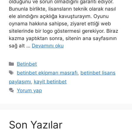
olduğunu ve sorun olmadığını garanti ediyor.
Bununla birlikte, lisansların teknik olarak nasıl
ele alındığını açıklığa kavuşturayım. Oyunu
oynama hakkına sahipse, ziyaret ettiği web
sitelerinde bir logo göstermesi gerekiyor. Biraz
kazma yaptıktan sonra, sitenin ana sayfasının
sağ alt …
Devamını oku
Kategoriler
Betinbet
Etiketler
betinbet ekipman masrafı
,
betinbet lisans
paylaşımı
,
kayit betinbet
Yorum yap
Son Yazılar