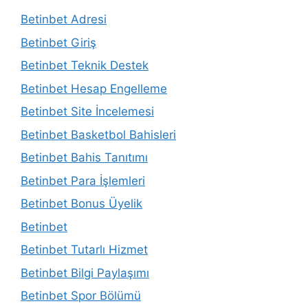
Betinbet Adresi
Betinbet Giriş
Betinbet Teknik Destek
Betinbet Hesap Engelleme
Betinbet Site İncelemesi
Betinbet Basketbol Bahisleri
Betinbet Bahis Tanıtımı
Betinbet Para İşlemleri
Betinbet Bonus Üyelik
Betinbet
Betinbet Tutarlı Hizmet
Betinbet Bilgi Paylaşımı
Betinbet Spor Bölümü