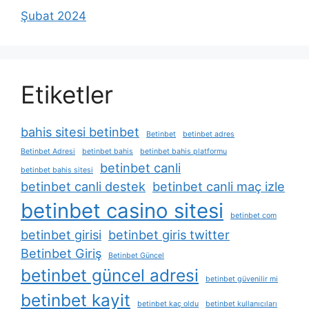
Şubat 2024
Etiketler
bahis sitesi betinbet
Betinbet
betinbet adres
Betinbet Adresi
betinbet bahis
betinbet bahis platformu
betinbet canli
betinbet bahis sitesi
betinbet canli destek
betinbet canli maç izle
betinbet casino sitesi
betinbet com
betinbet girisi
betinbet giris twitter
Betinbet Giriş
Betinbet Güncel
betinbet güncel adresi
betinbet güvenilir mi
betinbet kayit
betinbet kaç oldu
betinbet kullanıcıları