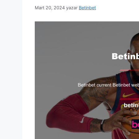
Mart 20, 2024
yazar
Betinbet