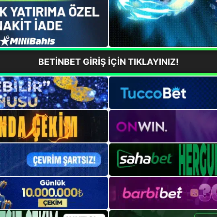
BETİNBET GİRİŞ İÇİN TIKLAYINIZ!