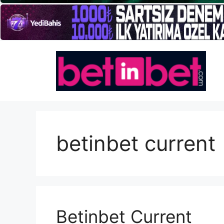
İçeriğe
atla
betinbet current
Betinbet Current