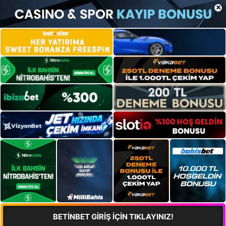
×
BETİNBET GİRİŞ İÇİN TIKLAYINIZ!