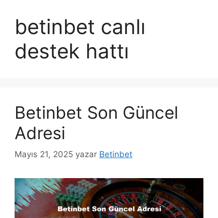
betinbet canlı
destek hattı
Betinbet Son Güncel
Adresi
Mayıs 21, 2025
yazar
Betinbet