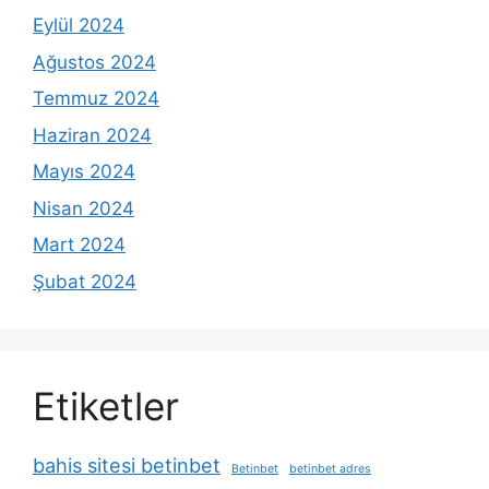
Eylül 2024
Ağustos 2024
Temmuz 2024
Haziran 2024
Mayıs 2024
Nisan 2024
Mart 2024
Şubat 2024
Etiketler
bahis sitesi betinbet
Betinbet
betinbet adres