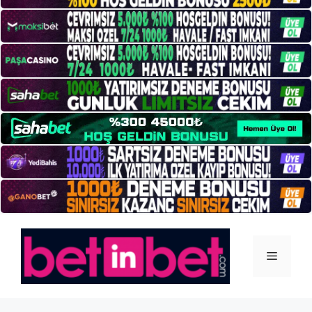
İçeriğe
atla
Menü