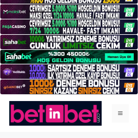
İçeriğe
atla
Menü