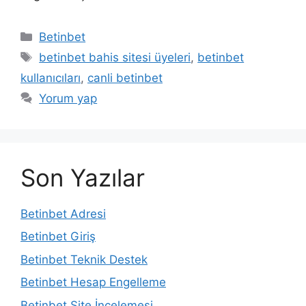
Kategoriler
Betinbet
Etiketler
betinbet bahis sitesi üyeleri
,
betinbet
kullanıcıları
,
canli betinbet
Yorum yap
Son Yazılar
Betinbet Adresi
Betinbet Giriş
Betinbet Teknik Destek
Betinbet Hesap Engelleme
Betinbet Site İncelemesi