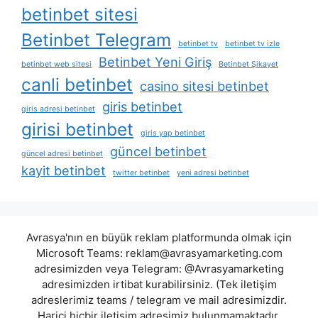
betinbet sitesi
Betinbet Telegram
betinbet tv
betinbet tv izle
Betinbet Yeni Giriş
betinbet web sitesi
Betinbet Şikayet
canli betinbet
casino sitesi betinbet
giris betinbet
giris adresi betinbet
girisi betinbet
giris yap betinbet
güncel betinbet
güncel adresi betinbet
kayit betinbet
twitter betinbet
yeni adresi betinbet
Avrasya'nın en büyük reklam platformunda olmak için
Microsoft Teams:
reklam@avrasyamarketing.com
adresimizden veya Telegram: @Avrasyamarketing
adresimizden irtibat kurabilirsiniz. (Tek iletişim
adreslerimiz teams / telegram ve mail adresimizdir.
Harici hiçbir iletişim adresimiz bulunmamaktadır.