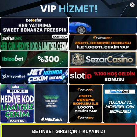
×
BETİNBET GİRİŞ İÇİN TIKLAYINIZ!