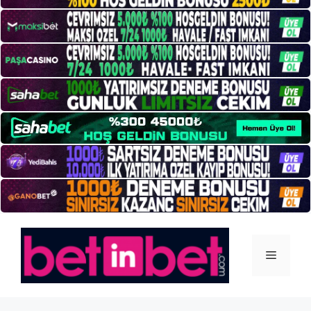
İçeriğe
atla
Menü