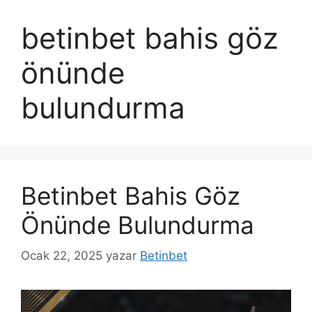
betinbet bahis göz
önünde
bulundurma
Betinbet Bahis Göz
Önünde Bulundurma
Ocak 22, 2025
yazar
Betinbet