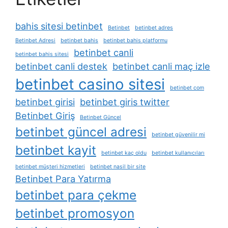
bahis sitesi betinbet
Betinbet
betinbet adres
Betinbet Adresi
betinbet bahis
betinbet bahis platformu
betinbet canli
betinbet bahis sitesi
betinbet canli destek
betinbet canli maç izle
betinbet casino sitesi
betinbet com
betinbet girisi
betinbet giris twitter
Betinbet Giriş
Betinbet Güncel
betinbet güncel adresi
betinbet güvenilir mi
betinbet kayit
betinbet kaç oldu
betinbet kullanıcıları
betinbet müşteri hizmetleri
betinbet nasil bir site
Betinbet Para Yatırma
betinbet para çekme
betinbet promosyon