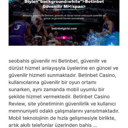
seobahis güvenilir mi Betinbet, güvenilir ve
dürüst hizmet anlayışıyla üyelerine en güncel ve
güvenilir hizmeti sunmaktadır. Betinbet Casino,
kullanıcılarına güvenilir bir oyun ortamı
sunarken, aynı zamanda mobil uyumlu bir
şekilde hizmet vermektedir. Betinbet Casino
Review, site yönetiminin güvenilirlik ve kullanıcı
memnuniyeti odaklı çalışmalarını yansıtmaktadır.
Mobil teknolojinin de hızla gelişmesiyle birlikte,
artık akıllı telefonlar üzerinden bahis …