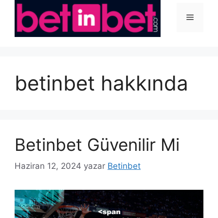
atla
Menü
betinbet hakkında
Betinbet Güvenilir Mi
Haziran 12, 2024
yazar
Betinbet