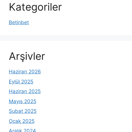
Kategoriler
Betinbet
Arşivler
Haziran 2026
Eylül 2025
Haziran 2025
Mayıs 2025
Şubat 2025
Ocak 2025
Aralık 2024