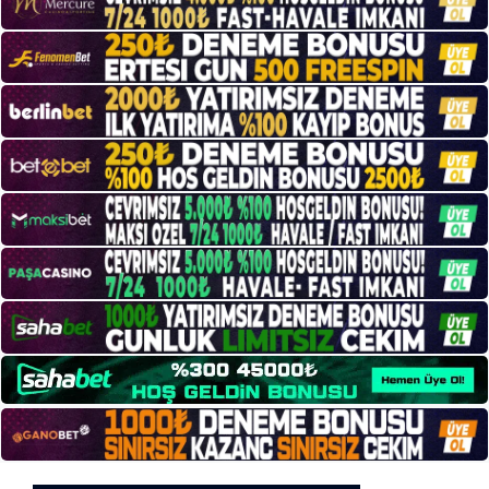
İçeriğe