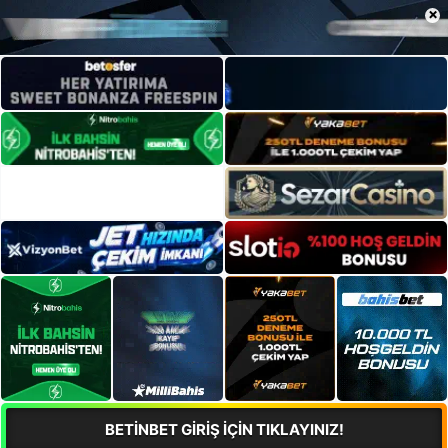
×
BETİNBET GİRİŞ İÇİN TIKLAYINIZ!