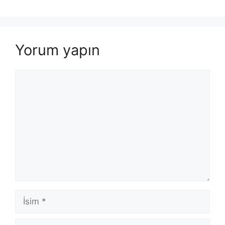
Yorum yapın
Yorum
İsim
E-