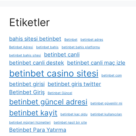
Etiketler
bahis sitesi betinbet
Betinbet
betinbet adres
Betinbet Adresi
betinbet bahis
betinbet bahis platformu
betinbet canli
betinbet bahis sitesi
betinbet canli destek
betinbet canli maç izle
betinbet casino sitesi
betinbet com
betinbet girisi
betinbet giris twitter
Betinbet Giriş
Betinbet Güncel
betinbet güncel adresi
betinbet güvenilir mi
betinbet kayit
betinbet kaç oldu
betinbet kullanıcıları
betinbet müşteri hizmetleri
betinbet nasil bir site
Betinbet Para Yatırma