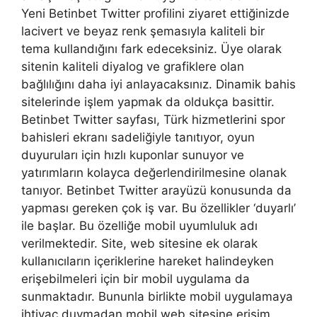
Yeni Betinbet Twitter profilini ziyaret ettiğinizde
lacivert ve beyaz renk şemasıyla kaliteli bir
tema kullandığını fark edeceksiniz. Üye olarak
sitenin kaliteli diyalog ve grafiklere olan
bağlılığını daha iyi anlayacaksınız. Dinamik bahis
sitelerinde işlem yapmak da oldukça basittir.
Betinbet Twitter sayfası, Türk hizmetlerini spor
bahisleri ekranı sadeliğiyle tanıtıyor, oyun
duyuruları için hızlı kuponlar sunuyor ve
yatırımların kolayca değerlendirilmesine olanak
tanıyor. Betinbet Twitter arayüzü konusunda da
yapması gereken çok iş var. Bu özellikler ‘duyarlı’
ile başlar. Bu özelliğe mobil uyumluluk adı
verilmektedir. Site, web sitesine ek olarak
kullanıcıların içeriklerine hareket halindeyken
erişebilmeleri için bir mobil uygulama da
sunmaktadır. Bununla birlikte mobil uygulamaya
ihtiyaç duymadan mobil web sitesine erişim