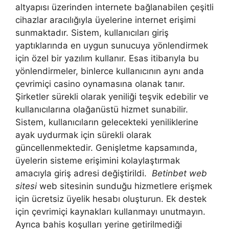
altyapısı üzerinden internete bağlanabilen çeşitli
cihazlar aracılığıyla üyelerine internet erişimi
sunmaktadır. Sistem, kullanıcıları giriş
yaptıklarında en uygun sunucuya yönlendirmek
için özel bir yazılım kullanır. Esas itibarıyla bu
yönlendirmeler, binlerce kullanıcının aynı anda
çevrimiçi casino oynamasına olanak tanır.
Şirketler sürekli olarak yeniliği teşvik edebilir ve
kullanıcılarına olağanüstü hizmet sunabilir.
Sistem, kullanıcıların gelecekteki yeniliklerine
ayak uydurmak için sürekli olarak
güncellenmektedir. Genişletme kapsamında,
üyelerin sisteme erişimini kolaylaştırmak
amacıyla giriş adresi değiştirildi.
Betinbet web
sitesi
web sitesinin sunduğu hizmetlere erişmek
için ücretsiz üyelik hesabı oluşturun. Ek destek
için çevrimiçi kaynakları kullanmayı unutmayın.
Ayrıca bahis koşulları yerine getirilmediği