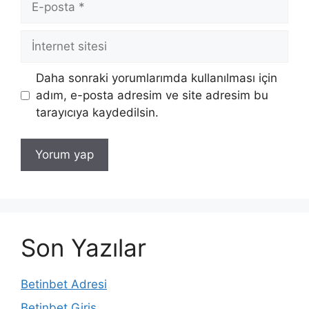
posta
İnternet
sitesi
Daha sonraki yorumlarımda kullanılması için
adım, e-posta adresim ve site adresim bu
tarayıcıya kaydedilsin.
Son Yazılar
Betinbet Adresi
Betinbet Giriş