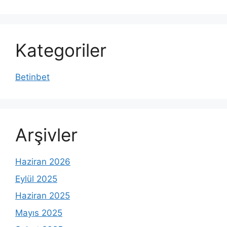
Kategoriler
Betinbet
Arşivler
Haziran 2026
Eylül 2025
Haziran 2025
Mayıs 2025