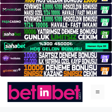
İçeriğe
atla
Menü