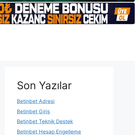
Son Yazılar
Betinbet Adresi
Betinbet Giriş
Betinbet Teknik Destek
Betinbet Hesap Engelleme