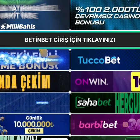
BETİNBET GİRİŞ İÇİN TIKLAYINIZ!