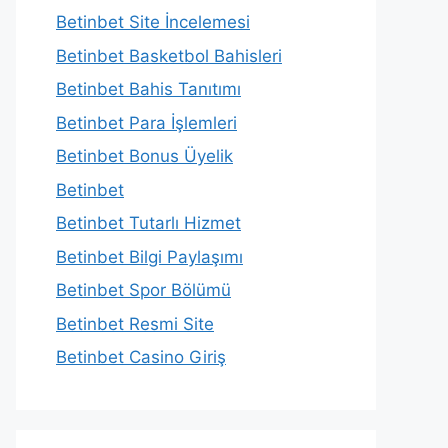
Betinbet Site İncelemesi
Betinbet Basketbol Bahisleri
Betinbet Bahis Tanıtımı
Betinbet Para İşlemleri
Betinbet Bonus Üyelik
Betinbet
Betinbet Tutarlı Hizmet
Betinbet Bilgi Paylaşımı
Betinbet Spor Bölümü
Betinbet Resmi Site
Betinbet Casino Giriş